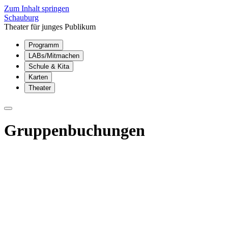
Zum Inhalt springen
Schauburg
Theater für junges Publikum
Programm
LABs/Mitmachen
Schule & Kita
Karten
Theater
Gruppenbuchungen
Leitfaden für Gruppenbuchungen
Für alle, die mit einer KITA-Gruppe oder Schulklasse in die Schau
beachten können.